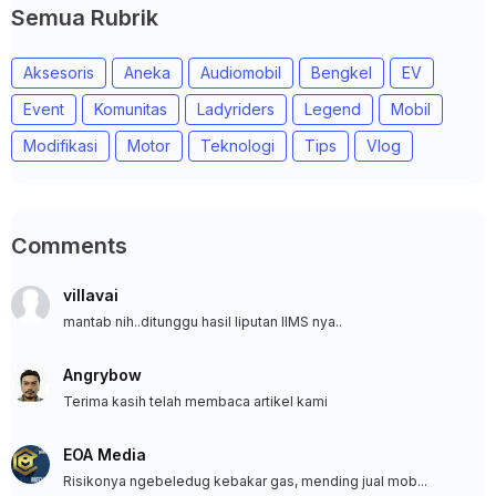
Semua Rubrik
Aksesoris
Aneka
Audiomobil
Bengkel
EV
Event
Komunitas
Ladyriders
Legend
Mobil
Modifikasi
Motor
Teknologi
Tips
Vlog
Comments
villavai
mantab nih..ditunggu hasil liputan IIMS nya..
Angrybow
Terima kasih telah membaca artikel kami
EOA Media
Risikonya ngebeledug kebakar gas, mending jual mob...