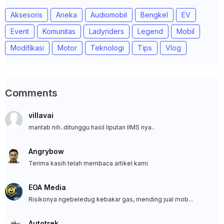
Aksesoris
Aneka
Audiomobil
Bengkel
EV
Event
Komunitas
Ladyriders
Legend
Mobil
Modifikasi
Motor
Teknologi
Tips
Vlog
Comments
villavai
mantab nih..ditunggu hasil liputan IIMS nya..
Angrybow
Terima kasih telah membaca artikel kami
EOA Media
Risikonya ngebeledug kebakar gas, mending jual mob...
Autotrek