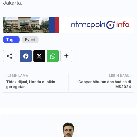
Jakarta.
Tags:
Event
LEBIH LAMA
LEBIH BARU
Tidak dijual, Honda e: bikin
Gebyar hiburan dan hadiah di
geregetan
IIMS2024