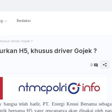
og
Redaksi
khusus driver Gojek ?
curkan H5, khusus driver Gojek ?
0
k bangsa telah hadir, PT. Energi Kreasi Bersama sebaga
trik bernama H5 yang rencananya akan dipakai oleh par