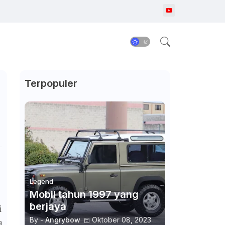
Terpopuler
Legend
Mobil tahun 1997 yang
berjaya
i
By -
Angrybow
Oktober 08, 2023
a