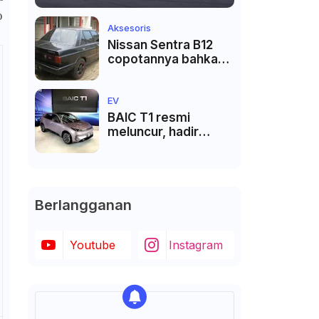
o
Aksesoris
Nissan Sentra B12
copotannya bahkan
langka
EV
BAIC T1 resmi
meluncur, hadir
dengan teknologi
V2V dan VTL
Berlangganan
Youtube
Instagram