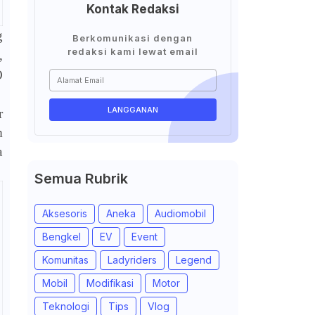
Kontak Redaksi
g
Berkomunikasi dengan
redaksi kami lewat email
,
O
r
m
a
Semua Rubrik
Aksesoris
Aneka
Audiomobil
Bengkel
EV
Event
Komunitas
Ladyriders
Legend
Mobil
Modifikasi
Motor
Teknologi
Tips
Vlog