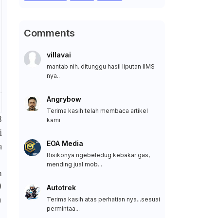
Comments
villavai
mantab nih..ditunggu hasil liputan IIMS
nya..
Angrybow
Terima kasih telah membaca artikel
8
kami
i
EOA Media
a
Risikonya ngebeledug kebakar gas,
mending jual mob...
m
0
Autotrek
n
Terima kasih atas perhatian nya...sesuai
permintaa...