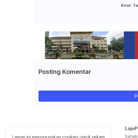
Error:
Ta
Posting Komentar
P
Laju
Sahaba
Laman ini menggunakan cookies untuk rekam