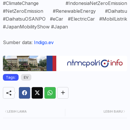
#ClimateChange #IndonesiaNetZeroEmission
#NetZeroEmission #RenewableEnergy #Daihatsu
#DaihatsuOSANPO #eCar #ElectricCar #MobilListrik
#JapanMobilityShow #Japan
Sumber data:
Indigo.ev
Tags:
EV
LEBIH LAMA
LEBIH BARU