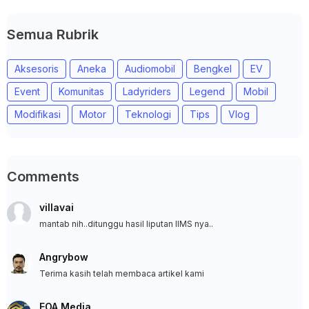
Semua Rubrik
Aksesoris
Aneka
Audiomobil
Bengkel
EV
Event
Komunitas
Ladyriders
Legend
Mobil
Modifikasi
Motor
Teknologi
Tips
Vlog
Comments
villavai
mantab nih..ditunggu hasil liputan IIMS nya..
Angrybow
Terima kasih telah membaca artikel kami
EOA Media