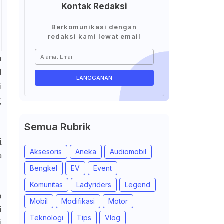
Kontak Redaksi
Berkomunikasi dengan
redaksi kami lewat email
n
l
i
g
Semua Rubrik
i
Aksesoris
Aneka
Audiomobil
a
Bengkel
EV
Event
Komunitas
Ladyriders
Legend
p
Mobil
Modifikasi
Motor
i
Teknologi
Tips
Vlog
i