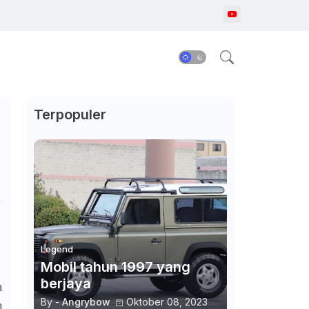
Terpopuler
Legend
Mobil tahun 1997 yang
berjaya
a
By -
Angrybow
Oktober 08, 2023
n