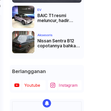
n
EV
BAIC T1 resmi
meluncur, hadir
dengan teknologi
V2V dan VTL
Aksesoris
Nissan Sentra B12
copotannya bahkan
langka
Berlangganan
Youtube
Instagram