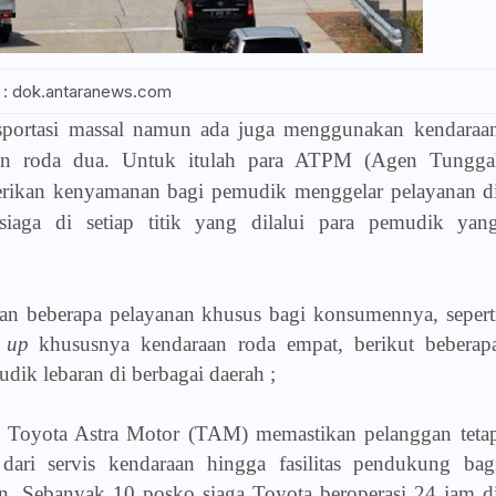
 : dok.antaranews.com
portasi massal namun ada juga menggunakan kendaraa
aan roda dua. Untuk itulah para ATPM (Agen Tungga
ikan kenyamanan bagi pemudik menggelar pelayanan d
aga di setiap titik yang dilalui para pemudik yan
kan beberapa pelayanan khusus bagi konsumennya, sepert
k up
khususnya kendaraan roda empat, berikut beberap
ik lebaran di berbagai daerah ;
. Toyota Astra Motor (TAM) memastikan pelanggan teta
dari servis kendaraan hingga fasilitas pendukung bag
n. Sebanyak 10 posko siaga Toyota beroperasi 24 jam d