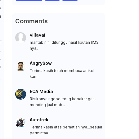
o
n
Comments
villavai
r
mantab nih..ditunggu hasil liputan IIMS
nya..
.
.
Angrybow
m
Terima kasih telah membaca artikel
kami
EOA Media
Risikonya ngebeledug kebakar gas,
mending jual mob...
Autotrek
Terima kasih atas perhatian nya...sesuai
permintaa...