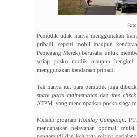
Foto
Pemudik tidak hanya menggunakan trans
pribadi, seperti mobil maupun kendar
Pemegang Merek) berusaha untuk member
setiap posko mudik maupun bengkel si
menggunakan kendaraan pribadi.
Tak hanya itu, para pemudik juga diberi
spare parts maintenance
dan
free chec
ATPM
yang menempatkan posko siaga mud
Melalui program
Holiday Campaign
, PT
mendapatkan pelayanan optimal. mulai 
pengemudi dan keluarga selama perjalana