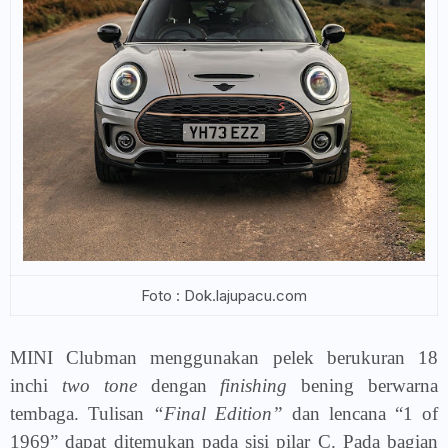
Foto : Dok.lajupacu.com
MINI Clubman menggunakan pelek berukuran 18
inchi
two tone
dengan
finishing
bening berwarna
tembaga. Tulisan
“Final Edition”
dan lencana “1 of
1969” dapat ditemukan pada sisi pilar C. Pada bagian