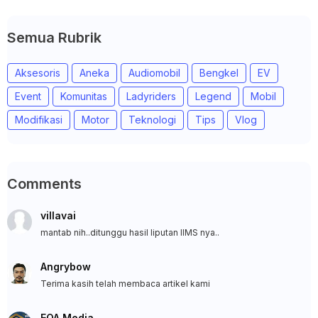
Semua Rubrik
Aksesoris
Aneka
Audiomobil
Bengkel
EV
Event
Komunitas
Ladyriders
Legend
Mobil
Modifikasi
Motor
Teknologi
Tips
Vlog
Comments
villavai
mantab nih..ditunggu hasil liputan IIMS nya..
Angrybow
Terima kasih telah membaca artikel kami
EOA Media