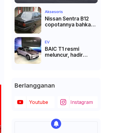
Aksesoris
Nissan Sentra B12
copotannya bahkan
langka
EV
BAIC T1 resmi
meluncur, hadir
dengan teknologi
V2V dan VTL
Berlangganan
Youtube
Instagram