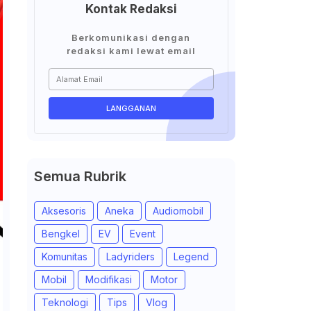
Kontak Redaksi
Berkomunikasi dengan
redaksi kami lewat email
Semua Rubrik
Aksesoris
Aneka
Audiomobil
Bengkel
EV
Event
Komunitas
Ladyriders
Legend
Mobil
Modifikasi
Motor
Teknologi
Tips
Vlog