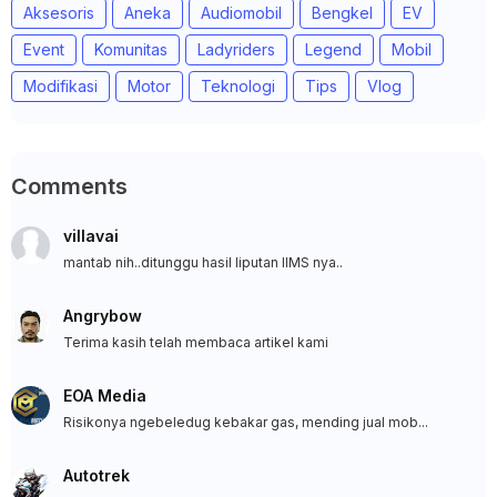
Aksesoris
Aneka
Audiomobil
Bengkel
EV
Event
Komunitas
Ladyriders
Legend
Mobil
Modifikasi
Motor
Teknologi
Tips
Vlog
Comments
villavai
mantab nih..ditunggu hasil liputan IIMS nya..
Angrybow
Terima kasih telah membaca artikel kami
EOA Media
Risikonya ngebeledug kebakar gas, mending jual mob...
Autotrek